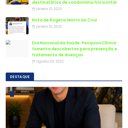
destinatários de condomínio horizontal
janeiro 13, 2023
Nota de Rogerio Morro da Cruz
janeiro 13, 2023
Dia Nacional da Saúde: Pesquisa Clínica
fomenta descobertas para prevenção e
tratamento de doenças
agosto 03, 2022
DESTAQUE