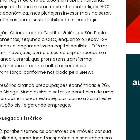
-R) registrou alta de 0,86% em abril, sinalizando
o Veja destacaram uma aparente contradição: 80%
 econômica, mas planejam investir mais no setor,
dências como sustentabilidade e tecnologia.
. Cidades como Curitiba, Goiânia e São Paulo
çamentos, segundo a CBIC, enquanto o Secovi-SP
das e lançamentos na capital paulista. O Valor
am inovações, como o uso de criptomoedas e a
Banco Central, que prometem transformar
so, tendências como multipropriedades e
ram força, conforme noticiado pelo BNews.
resários citando preocupações econômicas e 26%
a Sienge. Ainda assim, o setor se beneficiou de uma
uturados em áreas estratégicas, como a Zona Leste
trução civil e gerando empregos.
 Legado Histórico
962, parabenizamos os corretores de imóveis por sua
alidade, garantindo transparência e segurança em