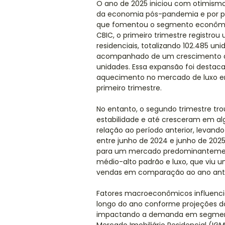
O ano de 2025 iniciou com otimism
da economia pós-pandemia e por po
que fomentou o segmento econômic
CBIC, o primeiro trimestre registro
residenciais, totalizando 102.485 un
acompanhado de um crescimento de
unidades. Essa expansão foi destac
aquecimento no mercado de luxo e
primeiro trimestre.
No entanto, o segundo trimestre t
estabilidade e até cresceram em a
relação ao período anterior, levand
entre junho de 2024 e junho de 20
para um mercado predominantemen
médio-alto padrão e luxo, que viu
vendas em comparação ao ano ante
Fatores macroeconômicos influencia
longo do ano conforme projeções do
impactando a demanda em segmentos