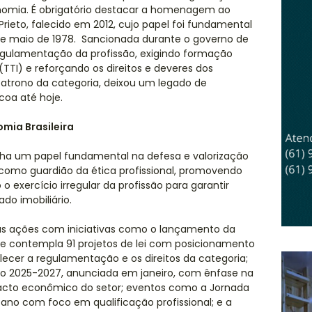
omia. É obrigatório destacar a homenagem ao
Prieto, falecido em 2012, cujo papel foi fundamental
 de maio de 1978. Sancionada durante o governo de
 regulamentação da profissão, exigindo formação
(TTI) e reforçando os direitos e deveres dos
 patrono da categoria, deixou um legado de
coa até hoje.
omia Brasileira
a um papel fundamental na defesa e valorização
 como guardião da ética profissional, promovendo
o exercício irregular da profissão para garantir
do imobiliário.
uas ações com iniciativas como o lançamento da
que contempla 91 projetos de lei com posicionamento
alecer a regulamentação e os direitos da categoria;
nio 2025-2027, anunciada em janeiro, com ênfase na
acto econômico do setor; eventos como a Jornada
 ano com foco em qualificação profissional; e a