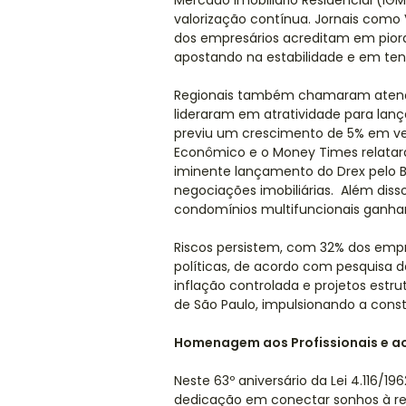
Mercado Imobiliário Residencial (IGMI
valorização contínua. Jornais com
dos empresários acreditam em piora
apostando na estabilidade e em ten
Regionais também chamaram atenção
lideraram em atratividade para lan
previu um crescimento de 5% em ven
Econômico e o Money Times relatar
iminente lançamento do Drex pelo 
negociações imobiliárias. Além dis
condomínios multifuncionais ganha
Riscos persistem, com 32% dos emp
políticas, de acordo com pesquisa d
inflação controlada e projetos estr
de São Paulo, impulsionando a cons
Homenagem aos Profissionais e ao
Neste 63º aniversário da Lei 4.116/1
dedicação em conectar sonhos à re