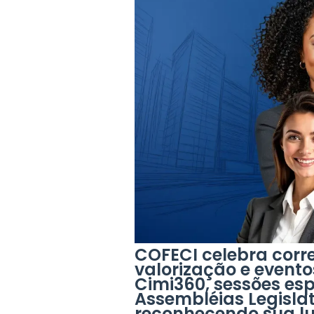
COFECI celebra cor
valorização e event
Cimi360, sessões esp
Assembléias Legislat
reconhecendo sua lu