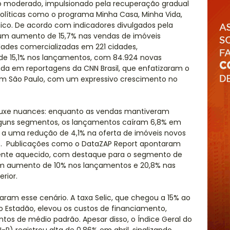
o moderado, impulsionado pela recuperação gradual
líticas como o programa Minha Casa, Minha Vida,
o. De acordo com indicadores divulgados pela
u um aumento de 15,7% nas vendas de imóveis
idades comercializadas em 221 cidades,
 15,1% nos lançamentos, com 84.924 novas
ada em reportagens da CNN Brasil, que enfatizaram o
m São Paulo, com um expressivo crescimento no
rouxe nuances: enquanto as vendas mantiveram
lguns segmentos, os lançamentos caíram 6,8% em
o a uma redução de 4,1% na oferta de imóveis novos
25. Publicações como o DataZAP Report apontaram
te aquecido, com destaque para o segmento de
 um aumento de 10% nos lançamentos e 20,8% nas
rior.
ram esse cenário. A taxa Selic, que chegou a 15% ao
 Estadão, elevou os custos de financiamento,
 de médio padrão. Apesar disso, o Índice Geral do