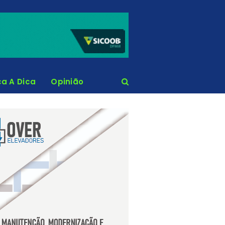
ca A Dica
Opinião