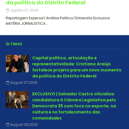
da política do Distrito Federal
agosto 07, 2026
Reportagem Especial | Análise Política | Entrevista Exclusiva
MATÉRIA JORNALÍSTICA …
ÚLTIMAS
Capital político, articulação e
representatividade: Cristiano Araújo
fortalece projeto para um novo momento
da política do Distrito Federal
August 07,2026
EXCLUSIVO | Salvador Castro oficializa
candidatura à Câmara Legislativa pelo
Democrata 35 com foco no esporte, na
cultura e no fortalecimento das
comunidades
August 06,2026