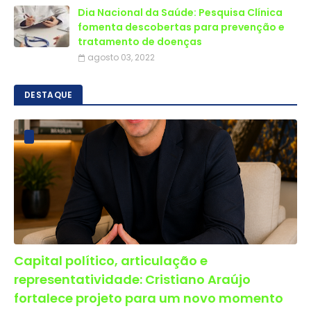
Dia Nacional da Saúde: Pesquisa Clínica
fomenta descobertas para prevenção e
tratamento de doenças
agosto 03, 2022
DESTAQUE
Capital político, articulação e
representatividade: Cristiano Araújo
fortalece projeto para um novo momento