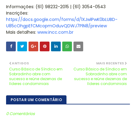
Informações: (61) 98232-2015 | (61) 3054-0543
Inscrições:
https://docs.google.com/forms/d/1XJwlPwK0bLUBD-
U85cOhgpEfCMcopmOduvQDWJ7PlN8/preview
Mais detalhes:
www.incc.com.br
ANTIGOS
MAIS RECENTES
Curso Básico de Síndico em
Curso Básico de Síndico em
Sobradinho abre com
Sobradinho abre com
sucesso e reúne dezenas de
sucesso e reúne dezenas de
líderes condominiais
líderes condominiais
POSTAR UM COMENTÁRIO
0 Comentários