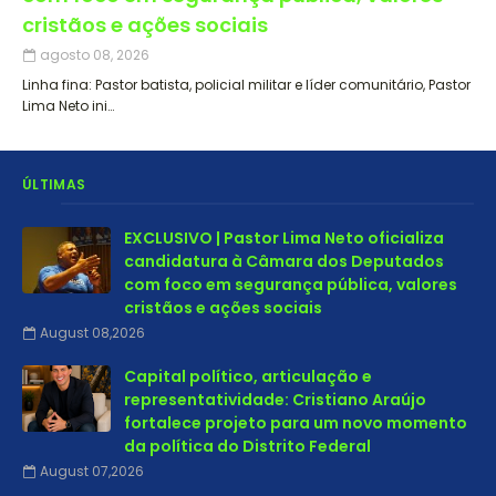
cristãos e ações sociais
agosto 08, 2026
Linha fina: Pastor batista, policial militar e líder comunitário, Pastor
Lima Neto ini…
ÚLTIMAS
EXCLUSIVO | Pastor Lima Neto oficializa
candidatura à Câmara dos Deputados
com foco em segurança pública, valores
cristãos e ações sociais
August 08,2026
Capital político, articulação e
representatividade: Cristiano Araújo
fortalece projeto para um novo momento
da política do Distrito Federal
August 07,2026