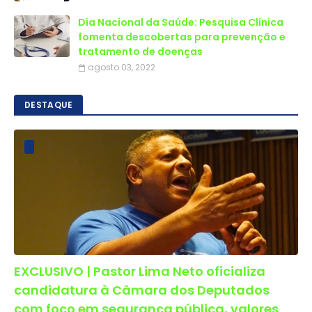
Dia Nacional da Saúde: Pesquisa Clínica
fomenta descobertas para prevenção e
tratamento de doenças
agosto 03, 2022
DESTAQUE
EXCLUSIVO | Pastor Lima Neto oficializa
candidatura à Câmara dos Deputados
com foco em segurança pública, valores