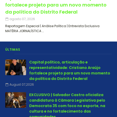
fortalece projeto para um novo momento
da política do Distrito Federal
agosto 07, 2026
Reportagem Especial | Análise Política | Entrevista Exclusiva
MATÉRIA JORNALÍSTICA …
ÚLTIMAS
Capital político, articulação e
representatividade: Cristiano Araújo
fortalece projeto para um novo momento
da política do Distrito Federal
August 07,2026
EXCLUSIVO | Salvador Castro oficializa
candidatura à Câmara Legislativa pelo
Democrata 35 com foco no esporte, na
cultura e no fortalecimento das
comunidades