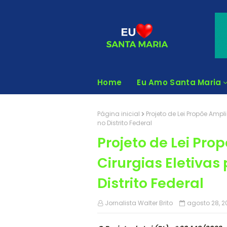
Home
Eu Amo Santa Maria
Página inicial
Projeto de Lei Propõe Amp
no Distrito Federal
Projeto de Lei Pr
Cirurgias Eletiva
Distrito Federal
Jornalista Walter Brito
agosto 28, 2