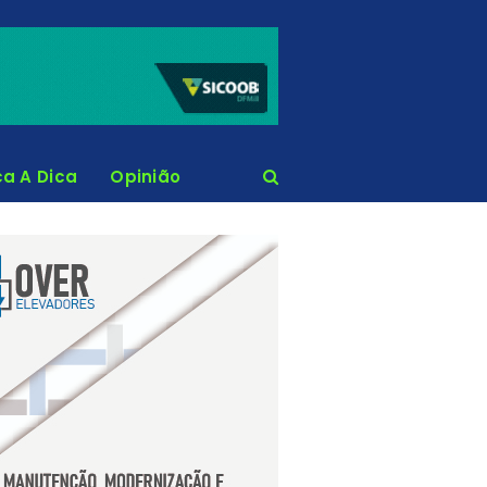
ca A Dica
Opinião