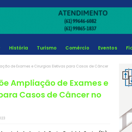
História
Turismo
Comércio
Eventos
Fi
liação de Exames e Cirurgias Eletivas para Casos de Câncer
opõe Ampliação de Exames e
s para Casos de Câncer no
023