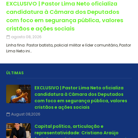
EXCLUSIVO | Pastor Lima Neto oficializa
candidatura à Câmara dos Deputados
com foco em segurança pública, valores
cristãos e ações sociais
agosto 08, 2026
Linha fina: Pastor batista, policial militar e líder comunitário, Pastor
Lima Neto ini…
ÚLTIMAS
EXCLUSIVO | Pastor Lima Neto oficializa
candidatura à Câmara dos Deputados
com foco em segurança pública, valores
cristãos e ações sociais
August 08,2026
Capital político, articulação e
representatividade: Cristiano Araújo