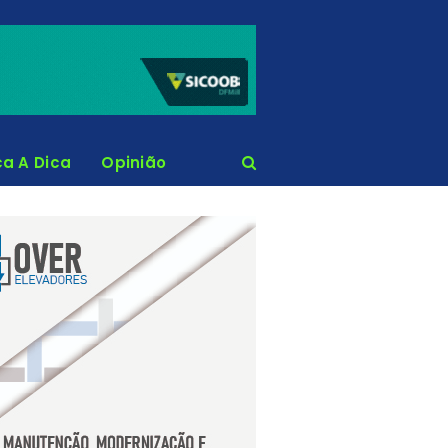
ca A Dica
Opinião