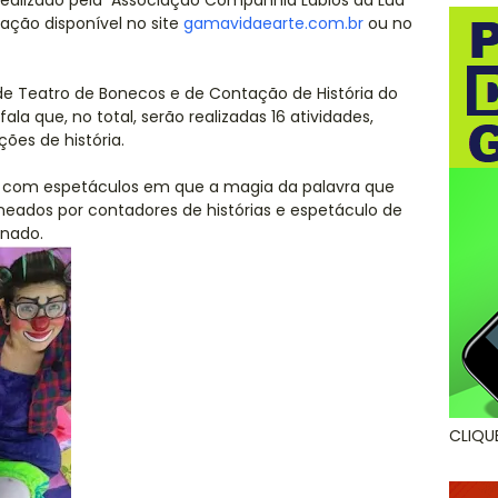
 realizado pela Associação Companhia Lábios da Lua
ação disponível no site
gamavidaearte.com.br
ou no
de Teatro de Bonecos e de Contação de História do
la que, no total, serão realizadas 16 atividades,
ções de história.
, com espetáculos em que a magia da palavra que
neados por contadores de histórias e espetáculo de
onado.
CLIQU