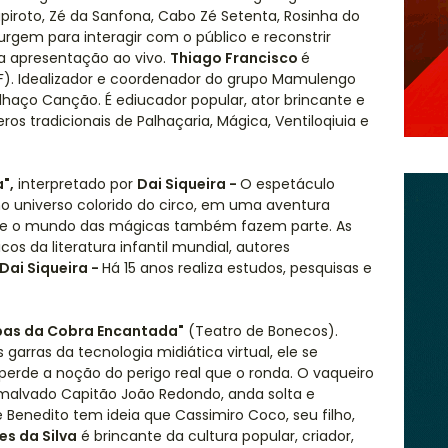
piroto, Zé da Sanfona, Cabo Zé Setenta, Rosinha do
surgem para interagir com o público e reconstrir
a apresentação ao vivo.
Thiago Francisco
é
DF). Idealizador e coordenador do grupo Mamulengo
aço Canção. É ediucador popular, ator brincante e
s tradicionais de Palhaçaria, Mágica, Ventiloqiuia e
a",
interpretado por
Dai Siqueira -
O espetáculo
o universo colorido do circo, em uma aventura
ncar e o mundo das mágicas também fazem parte. As
os da literatura infantil mundial, autores
Dai Siqueira -
Há 15 anos realiza estudos, pesquisas e
pas da Cobra Encantada"
(Teatro de Bonecos).
garras da tecnologia midiática virtual, ele se
 perde a noção do perigo real que o ronda. O vaqueiro
 malvado Capitão João Redondo, anda solta e
 Benedito tem ideia que Cassimiro Coco, seu filho,
s da Silva
é brincante da cultura popular, criador,