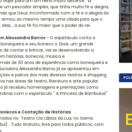
viajar para um um reino muito distante. "
O
de um pescador simples, que tinha muita fé e alegria,
ais que Deus. Inconformado com a fé e a alegria do
a e armou ao mesmo tempo uma cilada para que o
Mas... a sua fé foi maior que o poder do rei.
om Alessandra Barros
- O espetáculo conta a
 bonequeira e seu boneco o Zezé, um grande
o de contar e brincar, vai se desenvolvendo a
em histórias, bonecos, música e
ais de 20 anos de experiência como bonequeira e
 educadora Alessandra Barros já se apresentou em
enções e palcos dos mais diversos teatros e shopping
POL
s nas áreas de teatro, literatura e arte popular.
alho já recebeu homenagens e premiações como
trobras com o espetáculo " A Princesa de Bambuluá"
Bonecos e Contação de Histórias
tados no Teatro Cia Lábios da Lua, no Gama
Sul) . Tudo Gratuito, livre para todos públicos, com
s.