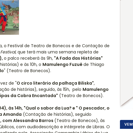
a, o Festival de Teatro de Bonecos e de Contação de
Festival,
que
terá mais uma semana repleta de
),
o palco receberá às 9h,
"A Fada das Histórias"
istórias) e às 10h, o
Mamulengo Fuzuê
de Thiago
do
" (Teatro de Bonecos).
 vez de "
O circo literário da palhaça Biliska"
,
ção de histórias), seguido, às 15h, pelo
Mamulengo
ripas da Cobra Encantada"
(Teatro de Bonecos).
04), às 14h,
"Qual o sabor da Lua? e " O pescador, o
Tia Amanda
(Contação de histórias), seguido
", com Alessandra Barros
(Teatro de Bonecos), às
VEM
públicos, com audiodescrição e intérprete de Libras. O