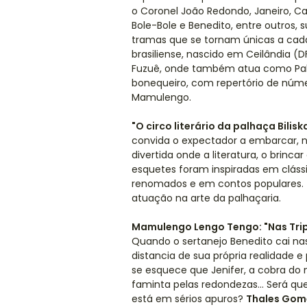
o Coronel João Redondo, Janeiro, Ca
Bole-Bole e Benedito, entre outros, 
tramas que se tornam únicas a cad
brasiliense, nascido em Ceilândia (
Fuzuê, onde também atua como Palh
bonequeiro, com repertório de número
Mamulengo.
"O circo literário da palhaça Bilisk
convida o expectador a embarcar, n
divertida onde a literatura, o bri
esquetes foram inspiradas em clássic
renomados e em contos populares.
atuação na arte da palhaçaria.
Mamulengo Lengo Tengo: "Nas Tri
Quando o sertanejo Benedito cai nas 
distancia de sua própria realidade e
se esquece que Jenifer, a cobra do
faminta pelas redondezas... Será que
está em sérios apuros?
Thales Gome