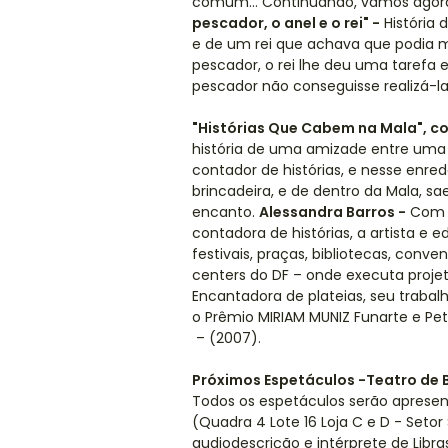
comum... Continuando, vamos agora 
pescador, o anel e o rei" -
História 
e de um rei que achava que podia m
pescador, o rei lhe deu uma taref
pescador não conseguisse realizá-la. 
"Histórias Que Cabem na Mala", c
história de uma amizade entre uma
contador de histórias, e nesse enred
brincadeira, e de dentro da Mala, sa
encanto.
Alessandra Barros -
Com m
contadora de histórias, a artista e
festivais, praças, bibliotecas, conv
centers do DF – onde executa projeto
Encantadora de plateias, seu trab
o Prêmio MIRIAM MUNIZ Funarte e Pe
– (2007).
Próximos Espetáculos -Teatro de 
Todos os espetáculos serão apresen
(Quadra 4 Lote 16 Loja C e D - Setor 
audiodescrição e intérprete de Libra