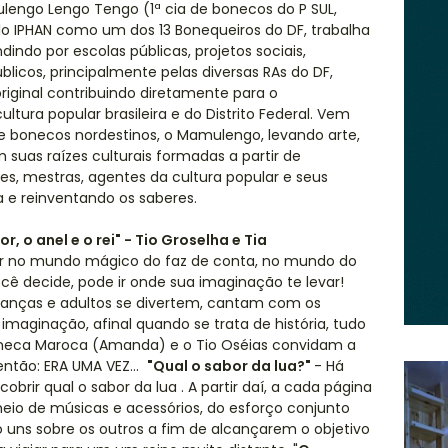
ulengo Lengo Tengo (1ª cia de bonecos do P SUL,
elo IPHAN como um dos 13 Bonequeiros do DF, trabalha
indo por escolas públicas, projetos sociais,
úblicos, principalmente pelas diversas RAs do DF,
 original contribuindo diretamente para o
tura popular brasileira e do Distrito Federal. Vem
e bonecos nordestinos, o Mamulengo, levando arte,
m suas raízes culturais formadas a partir de
s, mestras, agentes da cultura popular e seus
a e reinventando os saberes.
, o anel e o rei" - Tio Groselha e Tia
ar no mundo mágico do faz de conta, no mundo do
Você decide, pode ir onde sua imaginação te levar!
rianças e adultos se divertem, cantam com os
maginação, afinal quando se trata de história, tudo
boneca Maroca (Amanda) e o Tio Oséias convidam a
então: ERA UMA VEZ...
"Qual o sabor da lua?"
- Há
rir qual o sabor da lua . A partir daí, a cada página
 meio de músicas e acessórios, do esforço conjunto
uns sobre os outros a fim de alcançarem o objetivo