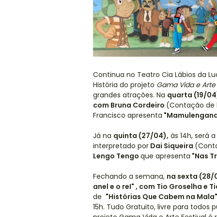
Continua no Teatro Cia Lábios da Lu
História do projeto
Gama Vida e Arte 
grandes atrações. Na
quarta (19/04
com Bruna Cordeiro
(Contação de h
Francisco apresenta
"Mamulengan
Já na
quinta (27/04),
às 14h, será a
interpretado por
Dai Siqueira
(Conta
Lengo Tengo
que apresenta
"Nas T
Fechando a semana,
na sexta (28
/
anel e o reI" , com Tio Groselha e 
de
"Histórias Que Cabem na Mala
15h. Tudo Gratuito, livre para todos 