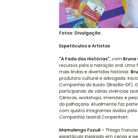
Fotos: Divulgação.
Espetáculos e Artistas
"A Fada das Histórias"
, com
Bruna 
recursos para a narração oral. Uma
mais lindas e divertidas histórias.
Bru
produtora cultural e advogada. Inici
Companhia da Ilusão (Brasília-DF).
participando de várias vivências teat
Cênicas, workshops, imersões e pes
da palhaçaria. Atualmente faz par
com quatro integrantes ávidos pela 
Companhia teatral Conpenhart.
Mamulengo Fuzuê -
Thiago Francis
espetáculo Inspirado em cenas e p