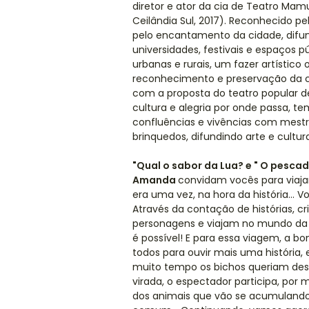
diretor e ator da cia de Teatro Mam
Ceilândia Sul, 2017). Reconhecido p
pelo encantamento da cidade, difund
universidades, festivais e espaços p
urbanas e rurais, um fazer artístico
reconhecimento e preservação da cul
com a proposta do teatro popular d
cultura e alegria por onde passa, te
confluências e vivências com mestre
brinquedos, difundindo arte e cultur
"Qual o sabor da Lua? e " O pescador
Amanda
convidam vocês para viaj
era uma vez, na hora da história... 
Através da contação de histórias, c
personagens e viajam no mundo da i
é possível! E para essa viagem, a 
todos para ouvir mais uma história, 
muito tempo os bichos queriam descob
virada, o espectador participa, por
dos animais que vão se acumulando 