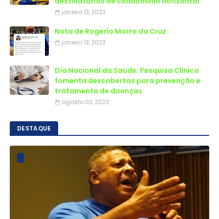
destinatários de condomínio horizontal
janeiro 13, 2023
Nota de Rogerio Morro da Cruz
janeiro 13, 2023
Dia Nacional da Saúde: Pesquisa Clínica
fomenta descobertas para prevenção e
tratamento de doenças
agosto 03, 2022
DESTAQUE