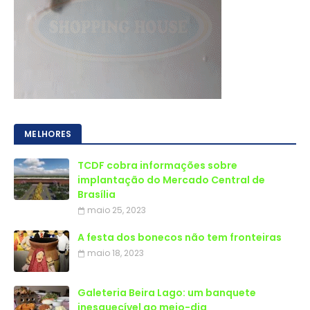
MELHORES
TCDF cobra informações sobre
implantação do Mercado Central de
Brasília
maio 25, 2023
A festa dos bonecos não tem fronteiras
maio 18, 2023
Galeteria Beira Lago: um banquete
inesquecível ao meio-dia