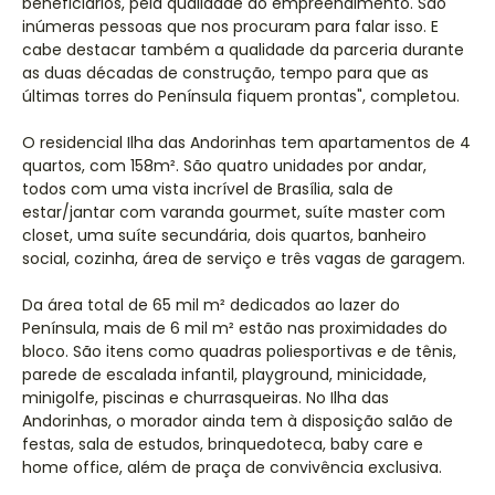
beneficiários, pela qualidade do empreendimento. São
inúmeras pessoas que nos procuram para falar isso. E
cabe destacar também a qualidade da parceria durante
as duas décadas de construção, tempo para que as
últimas torres do Península fiquem prontas", completou.
O residencial Ilha das Andorinhas tem apartamentos de 4
quartos, com 158m². São quatro unidades por andar,
todos com uma vista incrível de Brasília, sala de
estar/jantar com varanda gourmet, suíte master com
closet, uma suíte secundária, dois quartos, banheiro
social, cozinha, área de serviço e três vagas de garagem.
Da área total de 65 mil m² dedicados ao lazer do
Península, mais de 6 mil m² estão nas proximidades do
bloco. São itens como quadras poliesportivas e de tênis,
parede de escalada infantil, playground, minicidade,
minigolfe, piscinas e churrasqueiras. No Ilha das
Andorinhas, o morador ainda tem à disposição salão de
festas, sala de estudos, brinquedoteca, baby care e
home office, além de praça de convivência exclusiva.