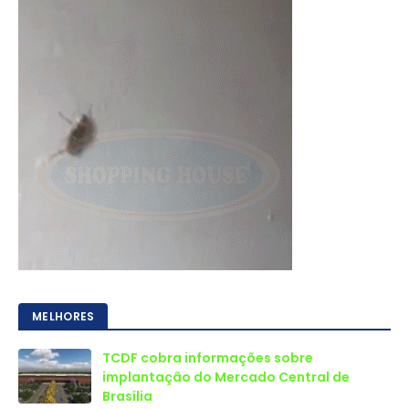
MELHORES
TCDF cobra informações sobre
implantação do Mercado Central de
Brasília