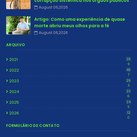
corrupção sistêmica nos órgãos públicos
August 06,2026
Artigo: Como uma experiência de quase
morte abriu meus olhos para a fé
August 06,2026
ARQUIVO
2021
29
9
2022
45
7
2023
29
3
2024
23
6
2025
24
5
2026
12
0
FORMULÁRIO DE CONTATO