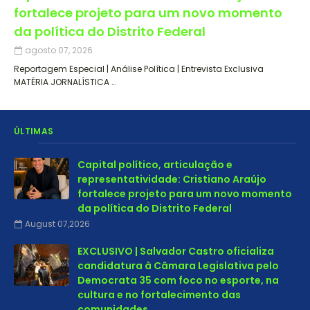
fortalece projeto para um novo momento
da política do Distrito Federal
agosto 07, 2026
Reportagem Especial | Análise Política | Entrevista Exclusiva
MATÉRIA JORNALÍSTICA …
ÚLTIMAS
Capital político, articulação e
representatividade: Cristiano Araújo
fortalece projeto para um novo momento
da política do Distrito Federal
August 07,2026
EXCLUSIVO | Salvador Castro oficializa
candidatura à Câmara Legislativa pelo
Democrata 35 com foco no esporte, na
cultura e no fortalecimento das
comunidades