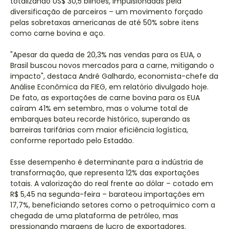
totalizando US$ 30,5 bilhões, impulsionadas pela
diversificação de parceiros – um movimento forçado
pelas sobretaxas americanas de até 50% sobre itens
como carne bovina e aço.
"Apesar da queda de 20,3% nas vendas para os EUA, o
Brasil buscou novos mercados para a carne, mitigando o
impacto", destaca André Galhardo, economista-chefe da
Análise Econômica da FIEG, em relatório divulgado hoje.
De fato, as exportações de carne bovina para os EUA
caíram 41% em setembro, mas o volume total de
embarques bateu recorde histórico, superando as
barreiras tarifárias com maior eficiência logística,
conforme reportado pelo Estadão.
Esse desempenho é determinante para a indústria de
transformação, que representa 12% das exportações
totais. A valorização do real frente ao dólar – cotado em
R$ 5,45 na segunda-feira – barateou importações em
17,7%, beneficiando setores como o petroquímico com a
chegada de uma plataforma de petróleo, mas
pressionando margens de lucro de exportadores.