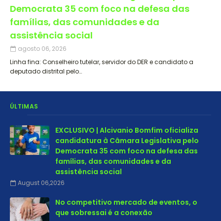
Democrata 35 com foco na defesa das
famílias, das comunidades e da
assistência social
agosto 06, 2026
Linha fina: Conselheiro tutelar, servidor do DER e candidato a
deputado distrital pelo…
ÚLTIMAS
EXCLUSIVO | Alcivanio Bomfim oficializa
candidatura à Câmara Legislativa pelo
Democrata 35 com foco na defesa das
famílias, das comunidades e da
assistência social
August 06,2026
No competitivo mercado de eventos, o
que sobressai é a conexão