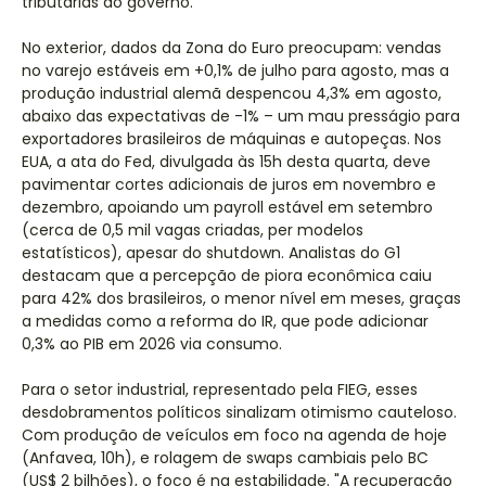
tributárias do governo.
No exterior, dados da Zona do Euro preocupam: vendas
no varejo estáveis em +0,1% de julho para agosto, mas a
produção industrial alemã despencou 4,3% em agosto,
abaixo das expectativas de -1% – um mau presságio para
exportadores brasileiros de máquinas e autopeças. Nos
EUA, a ata do Fed, divulgada às 15h desta quarta, deve
pavimentar cortes adicionais de juros em novembro e
dezembro, apoiando um payroll estável em setembro
(cerca de 0,5 mil vagas criadas, per modelos
estatísticos), apesar do shutdown. Analistas do G1
destacam que a percepção de piora econômica caiu
para 42% dos brasileiros, o menor nível em meses, graças
a medidas como a reforma do IR, que pode adicionar
0,3% ao PIB em 2026 via consumo.
Para o setor industrial, representado pela FIEG, esses
desdobramentos políticos sinalizam otimismo cauteloso.
Com produção de veículos em foco na agenda de hoje
(Anfavea, 10h), e rolagem de swaps cambiais pelo BC
(US$ 2 bilhões), o foco é na estabilidade. "A recuperação