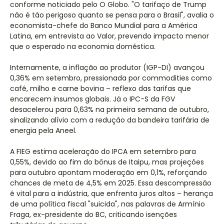
conforme noticiado pelo O Globo. "O tarifaço de Trump
não é tão perigoso quanto se pensa para o Brasil", avalia o
economista-chefe do Banco Mundial para a América
Latina, em entrevista ao Valor, prevendo impacto menor
que o esperado na economia doméstica.
Internamente, a inflação ao produtor (IGP-DI) avançou
0,36% em setembro, pressionada por commodities como
café, milho e carne bovina – reflexo das tarifas que
encarecem insumos globais. Já o IPC-S da FGV
desacelerou para 0,63% na primeira semana de outubro,
sinalizando alívio com a redução da bandeira tarifária de
energia pela Aneel.
A FIEG estima aceleração do IPCA em setembro para
0,55%, devido ao fim do bônus de Itaipu, mas projeções
para outubro apontam moderação em 0,1%, reforçando
chances de meta de 4,5% em 2025. Essa descompressão
é vital para a indústria, que enfrenta juros altos – herança
de uma política fiscal "suicida", nas palavras de Armínio
Fraga, ex-presidente do BC, criticando isenções