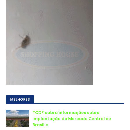
MELHORES
TCDF cobra informações sobre
implantação do Mercado Central de
Brasília