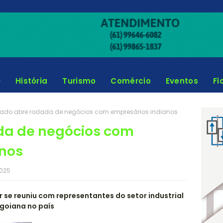
História
Turismo
Comércio
Eventos
Fi
ado abre rodada de negócios com empresários indianos
da de negócios com
anos
2025
 se reuniu com representantes do setor industrial
 goiana no país