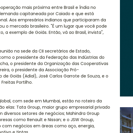
ooperação mais próxima entre Brasil e Índia no
demanda capitaneada por Caiado e que está
al. Aos empresários indianos que participaram da
iou o mercado brasileiro. "É um lugar que você pode
, a exemplo de Goiás. Então, vá ao Brasil, invista",
união na sede da CII secretários de Estado,
 como o presidente da Federação das Indústrias do
Rocha, o presidente da Organização das Cooperativas
ereira, o presidente da Associação Pró-
 de Goiás (Adial), ⁠José Carlos Garrote de Souza, e o
 Freitas Portilho.
lobal, com sede em Mumbai, estão no roteiro da
São elas: Tata Group, maior grupo empresarial privado
 diversos setores de negócios; Mahindra Group
esas como Renault e Nissan; e o JSW Group,
o com negócios em áreas como aço, energia,
otivo e tintas.