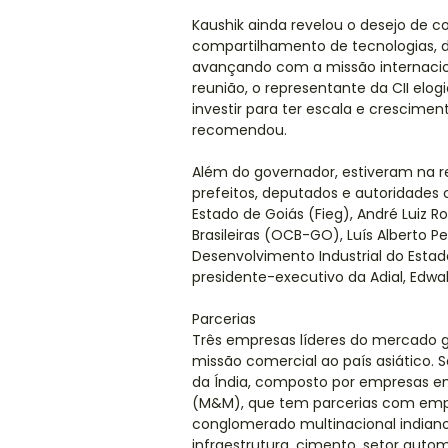
Kaushik ainda revelou o desejo de c
compartilhamento de tecnologias, 
avançando com a missão internacion
reunião, o representante da CII elog
investir para ter escala e crescimento
recomendou.
Além do governador, estiveram na re
prefeitos, deputados e autoridades
Estado de Goiás (Fieg), André Luiz 
Brasileiras (OCB-GO), Luís Alberto P
Desenvolvimento Industrial do Estado
presidente-executivo da Adial, Edwal
Parcerias
Três empresas líderes do mercado g
missão comercial ao país asiático. 
da Índia, composto por empresas em
(M&M), que tem parcerias com empr
conglomerado multinacional indian
infraestrutura, cimento, setor autom