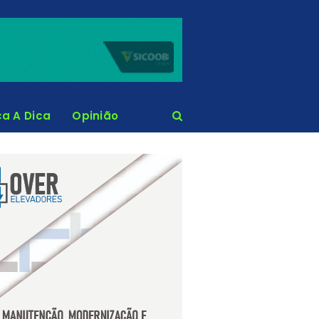
ca A Dica
Opinião