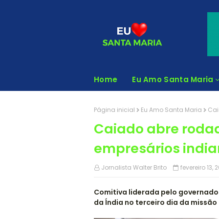
Home
Eu Amo Santa Maria
Página inicial
Eu Amo Santa Maria
Cai
Caiado abre roda
empresários indi
Jornalista Walter Brito
fevereiro 13, 
Comitiva liderada pelo governador
da Índia no terceiro dia da missão