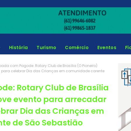
História
Turismo
Comércio
Eventos
Fi
joada com Pagode: Rotary Club de Brasília (O Pioneiro)
 para celebrar Dia das Crianças em comunidade carente
de: Rotary Club de Brasília
ove evento para arrecadar
brar Dia das Crianças em
te de São Sebastião