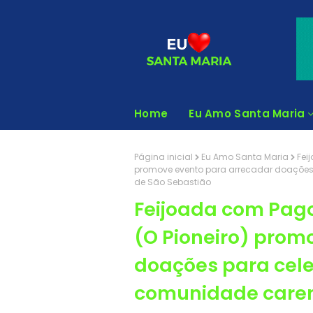
Home
Eu Amo Santa Maria
Página inicial
Eu Amo Santa Maria
Fei
promove evento para arrecadar doações
de São Sebastião
Feijoada com Pago
(O Pioneiro) prom
doações para cele
comunidade caren