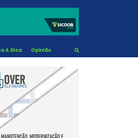
ca A Dica
Opinião