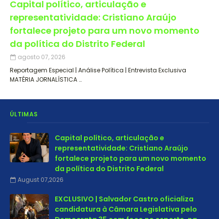
Capital político, articulação e
representatividade: Cristiano Araújo
fortalece projeto para um novo momento
da política do Distrito Federal
agosto 07, 2026
Reportagem Especial | Análise Política | Entrevista Exclusiva
MATÉRIA JORNALÍSTICA …
ÚLTIMAS
Capital político, articulação e
representatividade: Cristiano Araújo
fortalece projeto para um novo momento
da política do Distrito Federal
August 07,2026
EXCLUSIVO | Salvador Castro oficializa
candidatura à Câmara Legislativa pelo