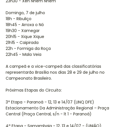
23h30 - Xen Nhem Nhem
Domingo, 7 de julho
18h - Ribuliço
18h45 - Arroxa o Nó
19h30 - Xamegar
20h15 - Xique Xique
21h15 - Caipirada
22h - Formiga da Roça
22h45 - Mala Veia
A campeã e a vice-campeã das classificatórias
representarão Brasília nos dias 28 e 29 de julho no
Campeonato Brasileiro.
Próximas Etapas do Circuito:
3ª Etapa - Paranoá - 12, 13 e 14/07 (LINQ DFE)
Estacionamento Da Administração Regional – Praça
Central (Praça Central, s/n - lt 1 - Paranoá)
4ª Etapa - Samambaia - 12, 13 e 14/07 - (UNIÃO)