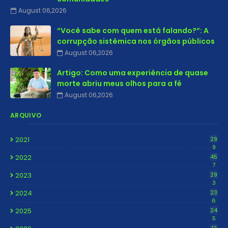
August 06,2026
“Você sabe com quem está falando?”: A
corrupção sistêmica nos órgãos públicos
August 06,2026
Artigo: Como uma experiência de quase
morte abriu meus olhos para a fé
August 06,2026
ARQUIVO
2021
29
9
2022
45
7
2023
29
3
2024
23
6
2025
24
5