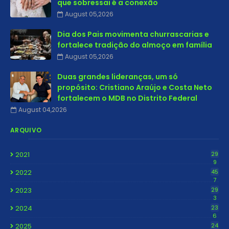
que sobressai é a conexão
August 05,2026
Dia dos Pais movimenta churrascarias e
fortalece tradição do almoço em família
August 05,2026
Duas grandes lideranças, um só
propósito: Cristiano Araújo e Costa Neto
fortalecem o MDB no Distrito Federal
August 04,2026
ARQUIVO
2021
29
9
2022
45
7
2023
29
3
2024
23
6
2025
24