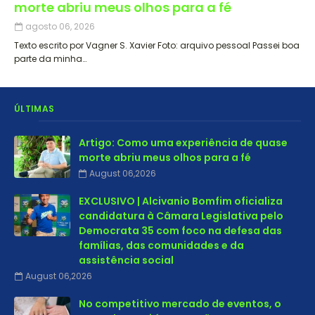
morte abriu meus olhos para a fé
agosto 06, 2026
Texto escrito por Vagner S. Xavier Foto: arquivo pessoal Passei boa
parte da minha…
ÚLTIMAS
Artigo: Como uma experiência de quase
morte abriu meus olhos para a fé
August 06,2026
EXCLUSIVO | Alcivanio Bomfim oficializa
candidatura à Câmara Legislativa pelo
Democrata 35 com foco na defesa das
famílias, das comunidades e da
assistência social
August 06,2026
No competitivo mercado de eventos, o