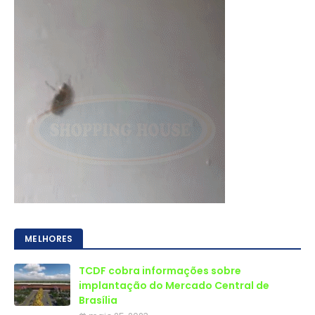
MELHORES
TCDF cobra informações sobre
implantação do Mercado Central de
Brasília