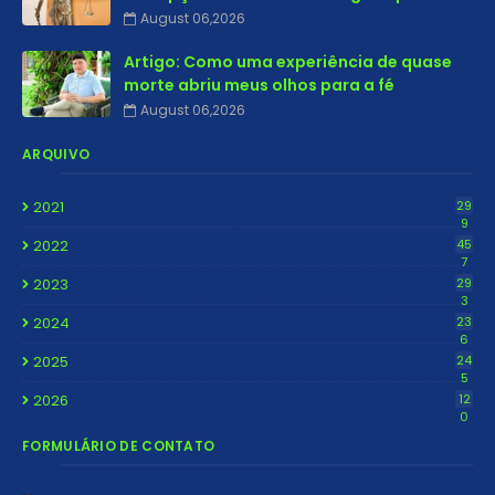
August 06,2026
Artigo: Como uma experiência de quase
morte abriu meus olhos para a fé
August 06,2026
ARQUIVO
2021
29
9
2022
45
7
2023
29
3
2024
23
6
2025
24
5
2026
12
0
FORMULÁRIO DE CONTATO