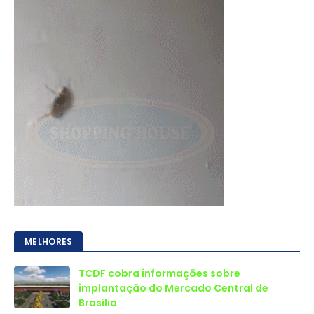
MELHORES
TCDF cobra informações sobre
implantação do Mercado Central de
Brasília