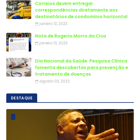
Correios devem entregar
correspondências diretamente aos
destinatários de condomínio horizontal
janeiro 13, 2023
Nota de Rogerio Morro da Cruz
janeiro 13, 2023
Dia Nacional da Saúde: Pesquisa Clínica
fomenta descobertas para prevenção e
tratamento de doenças
agosto 03, 2022
DESTAQUE