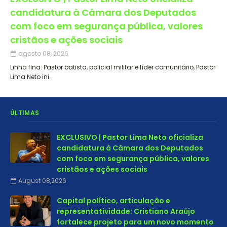
candidatura à Câmara dos Deputados
com foco em segurança pública, valores
cristãos e ações sociais
agosto 08, 2026
Linha fina: Pastor batista, policial militar e líder comunitário, Pastor
Lima Neto ini…
ÚLTIMAS
EXCLUSIVO | Pastor Lima Neto oficializa
candidatura à Câmara dos Deputados
com foco em segurança pública, valores
cristãos e ações sociais
August 08,2026
Capital político, articulação e
representatividade: Cristiano Araújo
fortalece projeto para um novo momento