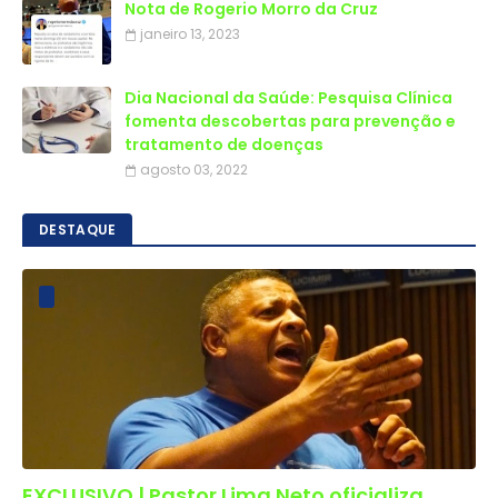
Nota de Rogerio Morro da Cruz
janeiro 13, 2023
Dia Nacional da Saúde: Pesquisa Clínica
fomenta descobertas para prevenção e
tratamento de doenças
agosto 03, 2022
DESTAQUE
EXCLUSIVO | Pastor Lima Neto oficializa