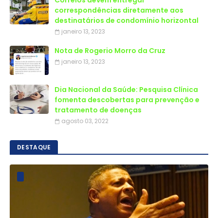
Correios devem entregar
correspondências diretamente aos
destinatários de condomínio horizontal
janeiro 13, 2023
Nota de Rogerio Morro da Cruz
janeiro 13, 2023
Dia Nacional da Saúde: Pesquisa Clínica
fomenta descobertas para prevenção e
tratamento de doenças
agosto 03, 2022
DESTAQUE