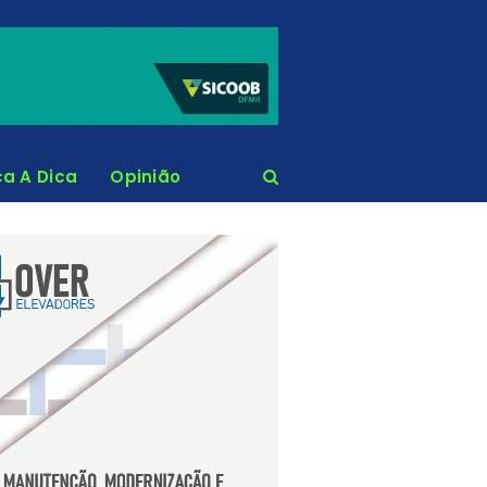
ca A Dica
Opinião