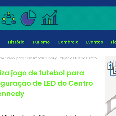
História
Turismo
Comércio
Eventos
Fi
go de futebol para comemorar a inauguração de LED do Centro
liza jogo de futebol para
guração de LED do Centro
Kennedy