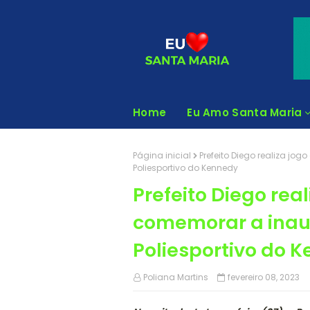
Home
Eu Amo Santa Maria
Página inicial
Prefeito Diego realiza jo
Poliesportivo do Kennedy
Prefeito Diego rea
comemorar a inau
Poliesportivo do 
Poliana Martins
fevereiro 08, 2023