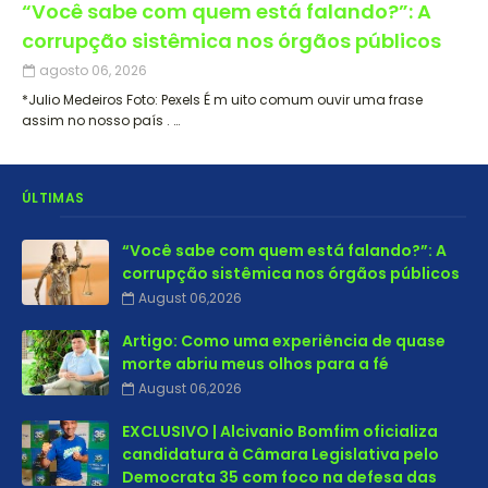
“Você sabe com quem está falando?”: A
corrupção sistêmica nos órgãos públicos
agosto 06, 2026
*Julio Medeiros Foto: Pexels É m uito comum ouvir uma frase
assim no nosso país . …
ÚLTIMAS
“Você sabe com quem está falando?”: A
corrupção sistêmica nos órgãos públicos
August 06,2026
Artigo: Como uma experiência de quase
morte abriu meus olhos para a fé
August 06,2026
EXCLUSIVO | Alcivanio Bomfim oficializa
candidatura à Câmara Legislativa pelo
Democrata 35 com foco na defesa das