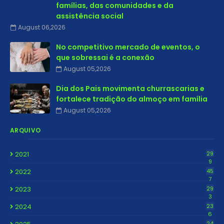
famílias, das comunidades e da
assistência social
August 06,2026
No competitivo mercado de eventos, o
que sobressai é a conexão
August 05,2026
Dia dos Pais movimenta churrascarias e
fortalece tradição do almoço em família
August 05,2026
ARQUIVO
2021
29
9
2022
45
7
2023
29
3
2024
23
6
24