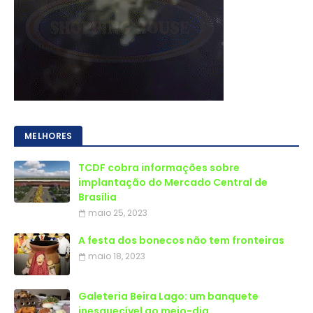
MELHORES
TCDF cobra informações sobre
implantação do Mercado Central de
Brasília
maio 25, 2023
A festa dos bonecos não tem fronteiras
maio 18, 2023
Galeteria Beira Lago: um banquete
inesquecível ao meio-dia