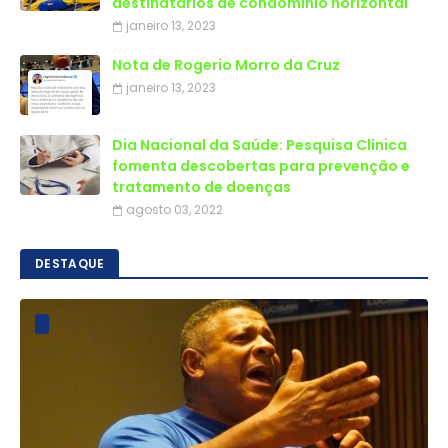
destinatários de condomínio horizontal
janeiro 13, 2023
Nota de Rogerio Morro da Cruz
janeiro 13, 2023
Dia Nacional da Saúde: Pesquisa Clínica
fomenta descobertas para prevenção e
tratamento de doenças
agosto 03, 2022
DESTAQUE