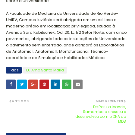
Sobre a Universidade
A Faculdade de Medicina da Universidade de Rio Verde-
UniRV, Campus Luziânia será abrigada em um estiloso e
moderno prédio em localização privilegiada, situado à
Avenida Sara Kubitschek, Qd. 20, Lt. 1/2 Setor Norte, com cinco
pavimentos, abrigando toda as instalações da Universidade,
o pavimento semienterrado, onde abrigará os Laboratórios
de Anatomia I, Anatomia II, Morfofuncional, Técnico-
operatória e de Simulação e Habilidades Médicas.
Tags
Eu Amo Santa Maria
ANTIGOS
MAIS RECENTES
De Roriz a Ibaneis,
Samambaia cresceu e
desenvolveu com o DNA do
MDB