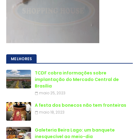
MELHORES
TCDF cobra informações sobre
implantação do Mercado Central de
Brasília
maio 25, 2023
A festa dos bonecos não tem fronteiras
maio 18, 2023
Galeteria Beira Lago: um banquete
inesquecível ao meio-dia