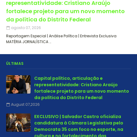
representatividade: Cristiano Araújo
fortalece projeto para um novo momento
da política do Distrito Federal
agosto 07, 2026
Reportagem Especial | Análise Política | Entrevista Exclusiva
MATÉRIA JORNALÍSTICA …
ÚLTIMAS
Capital político, articulação e
representatividade: Cristiano Araújo
fortalece projeto para um novo momento
da política do Distrito Federal
August 07,2026
EXCLUSIVO | Salvador Castro oficializa
candidatura à Câmara Legislativa pelo
Democrata 35 com foco no esporte, na
cultura e no fortalecimento das