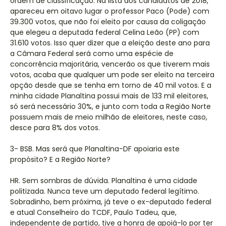
ordem de classificação. Na lista dos candidatos de 2018,
apareceu em oitavo lugar o professor Paco (Pode) com
39.300 votos, que não foi eleito por causa da coligação
que elegeu a deputada federal Celina Leão (PP) com
31.610 votos. Isso quer dizer que a eleição deste ano para
a Câmara Federal será como uma espécie de
concorrência majoritária, vencerão os que tiverem mais
votos, acaba que qualquer um pode ser eleito na terceira
opção desde que se tenha em torno de 40 mil votos. E a
minha cidade Planaltina possui mais de 133 mil eleitores,
só será necessário 30%, e junto com toda a Região Norte
possuem mais de meio milhão de eleitores, neste caso,
desce para 8% dos votos.
3- BSB. Mas será que Planaltina-DF apoiaria este
propósito? E a Região Norte?
HR. Sem sombras de dúvida. Planaltina é uma cidade
politizada. Nunca teve um deputado federal legítimo.
Sobradinho, bem próxima, já teve o ex-deputado federal
e atual Conselheiro do TCDF, Paulo Tadeu, que,
independente de partido, tive a honra de apoiá-lo por ter