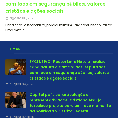
com foco em segurança pública, valores
cristãos e ações sociais
agosto 08, 2026
Linha fina: Pastor batista, policial militar e líder comunitário, Pastor
Lima Neto ini…
ÚLTIMAS
EXCLUSIVO | Pastor Lima Neto oficializa
candidatura à Câmara dos Deputados
com foco em segurança pública, valores
cristãos e ações sociais
August 08,2026
Capital político, articulação e
representatividade: Cristiano Araújo
fortalece projeto para um novo momento
da política do Distrito Federal
August 07,2026