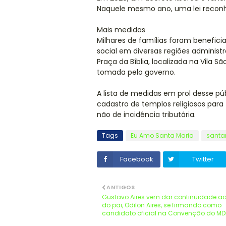
Naquele mesmo ano, uma lei reconhe
Mais medidas
Milhares de famílias foram benefici
social em diversas regiões administ
Praça da Bíblia, localizada na Vila
tomada pelo governo.
A lista de medidas em prol desse p
cadastro de templos religiosos para 
não de incidência tributária.
Tags
Eu Amo Santa Maria
santa
Facebook
Twitter
ANTIGOS
Gustavo Aires vem dar continuidade a
do pai, Odilon Aires, se firmando como
candidato oficial na Convenção do M