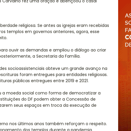
 JB Carvalho fez uma oração e abençoou o casal
iberdade religiosa. Se antes as igrejas eram recebidas
ros templos em governos anteriores, agora, esse
ito.
 para ouvir as demandas e ampliou o diálogo ao criar
posteriormente, a Secretaria da Família.
ades socioassistenciais obteve um grande avanço na
scrituras foram entregues para entidades religiosas.
ituras públicas entregues entre 2019 e 2021.
a moeda social como forma de democratizar a
 instituições do DF podem obter a Concessão de
arizarem seus espaços em troca da execução de
erno nos últimos anos também reforçam o respeito.
cionamento dos templos durante a pandemia.