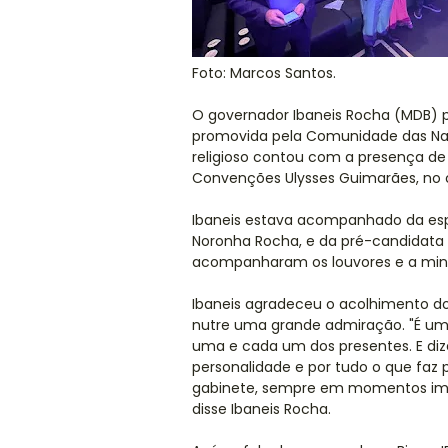
Foto: Marcos Santos.
O governador Ibaneis Rocha (MDB) p
promovida pela Comunidade das Naçõ
religioso contou com a presença de
Convenções Ulysses Guimarães, no ce
Ibaneis estava acompanhado da esp
Noronha Rocha, e da pré-candidata à
acompanharam os louvores e a minist
Ibaneis agradeceu o acolhimento do
nutre uma grande admiração. "É u
uma e cada um dos presentes. E dize
personalidade e por tudo o que faz 
gabinete, sempre em momentos impo
disse Ibaneis Rocha.