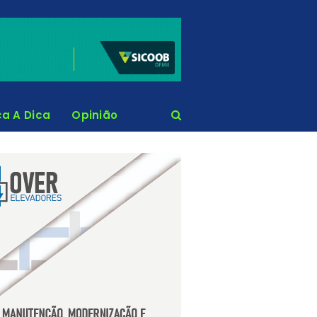
ca A Dica
Opinião