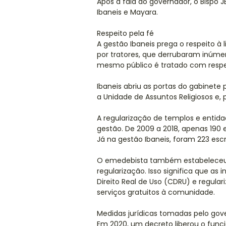
Após a fala do governador, o Bispo
Ibaneis e Mayara.
Respeito pela fé
A gestão Ibaneis prega o respeito à l
por tratores, que derrubaram inúme
mesmo público é tratado com respe
Ibaneis abriu as portas do gabinete
a Unidade de Assuntos Religiosos e, 
A regularização de templos e entid
gestão. De 2009 a 2018, apenas 190 e
Já na gestão Ibaneis, foram 223 escr
O emedebista também estabeleceu 
regularização. Isso significa que as
Direito Real de Uso (CDRU) e regul
serviços gratuitos à comunidade.
Medidas jurídicas tomadas pelo gov
Em 2020, um decreto liberou o fun