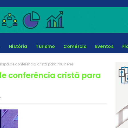
História
Turismo
Comércio
Eventos
Fi
ticipa de conferência cristã para mulheres
de conferência cristã para
2