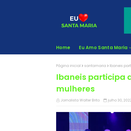
Home
Eu Amo Santa Maria
Página inicial
santamaria
Ibaneis par
Ibaneis participa 
mulheres
Jornalista Walter Brito
julho 30, 202