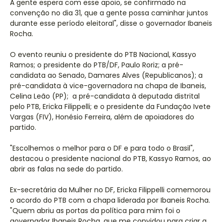
A gente espera com esse apoio, se confirmado na
convenção no dia 31, que a gente possa caminhar juntos
durante esse período eleitoral", disse o governador Ibaneis
Rocha.
O evento reuniu o presidente do PTB Nacional, Kassyo
Ramos; o presidente do PTB/DF, Paulo Roriz; a pré-
candidata ao Senado, Damares Alves (Republicanos); a
pré-candidata à vice-governadora na chapa de Ibaneis,
Celina Leão (PP); a pré-candidata à deputada distrital
pelo PTB, Ericka Filippelli; e o presidente da Fundação Ivete
Vargas (FIV), Honésio Ferreira, além de apoiadores do
partido.
"Escolhemos o melhor para o DF e para todo o Brasil",
destacou o presidente nacional do PTB, Kassyo Ramos, ao
abrir as falas na sede do partido.
Ex-secretária da Mulher no DF, Ericka Filippelli comemorou
o acordo do PTB com a chapa liderada por Ibaneis Rocha.
"Quem abriu as portas da política para mim foi o
governador Ibaneis Rocha, que me convidou para criar a