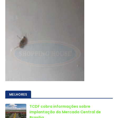
MELHORES
TCDF cobra informações sobre
implantação do Mercado Central de
Brasília