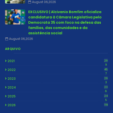
August 06,2026
EXCLUSIVO | Alcivanio Bomfim oficializa
candidatura à Câmara Legislativa pelo
Democrata 35 com foco na defesa das
famílias, das comunidades e da
assistência social
August 06,2026
ARQUIVO
2021
29
9
2022
45
7
2023
29
3
2024
23
6
2025
24
5
2026
119