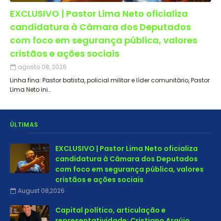
EXCLUSIVO | Pastor Lima Neto oficializa
candidatura à Câmara dos Deputados
com foco em segurança pública, valores
cristãos e ações sociais
agosto 08, 2026
Linha fina: Pastor batista, policial militar e líder comunitário, Pastor
Lima Neto ini…
ÚLTIMAS
EXCLUSIVO | Pastor Lima Neto oficializa
candidatura à Câmara dos Deputados
com foco em segurança pública, valores
cristãos e ações sociais
August 08,2026
Capital político, articulação e
representatividade: Cristiano Araújo