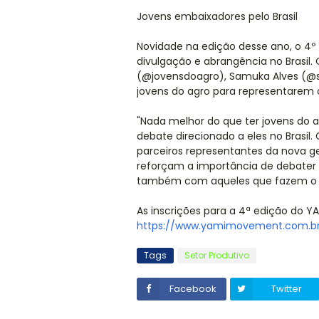
Jovens embaixadores pelo Brasil
Novidade na edição desse ano, o 4
divulgação e abrangência no Brasil.
(@jovensdoagro), Samuka Alves (@s
jovens do agro para representarem 
"Nada melhor do que ter jovens do 
debate direcionado a eles no Brasil
parceiros representantes da nova 
reforçam a importância de debater 
também com aqueles que fazem o ag
As inscrições para a 4ª edição do YAM
https://www.yamimovement.com.b
Tags
Setor Produtivo
Facebook
Twitter