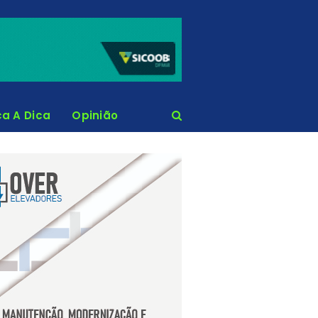
ca A Dica
Opinião