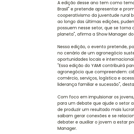
A edição desse ano tem como tema 
Brasil" e pretende apresentar e pr
cooperativismo da juventude rural br
ao longo das últimas edições, pud
possuem nesse setor, que se torna c
planeta", afirma a Show Manager d
Nessa edição, o evento pretende, po
no cenário de um agronegócio suste
oportunidades locais e internacionai
"Essa edição do YAMI contribuirá p
agronegócio que compreendem: ciênc
comércio, serviços, logística e ace
liderança familiar e sucessão", dest
Com foco em impulsionar os jovens
para um debate que ajude o setor a
de produzir um resultado mais lucra
saibam gerar conexões e se relacion
debater e auxiliar o jovem a estar
Manager.