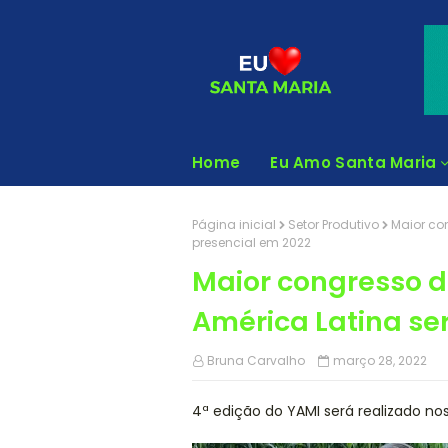
Home
Eu Amo Santa Maria
Página inicial
Setor Produtivo
Maior co
presencial em 2022
Maior congresso d
América Latina se
Bruna Carvalho
março 28, 2022
4ª edição do YAMI será realizado no