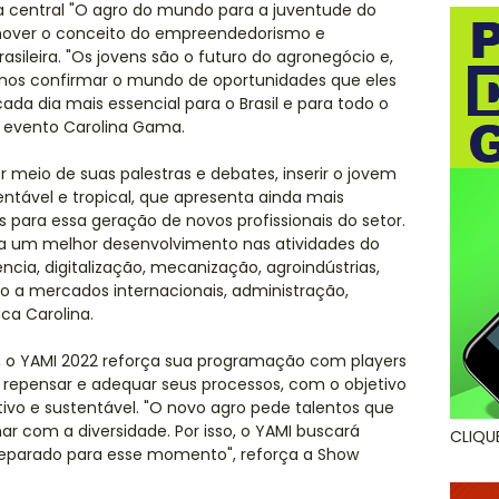
central "O agro do mundo para a juventude do
omover o conceito do empreendedorismo e
asileira. "Os jovens são o futuro do agronegócio e,
emos confirmar o mundo de oportunidades que eles
ada dia mais essencial para o Brasil e para todo o
o evento Carolina Gama.
r meio de suas palestras e debates, inserir o jovem
ntável e tropical, que apresenta ainda mais
s para essa geração de novos profissionais do setor.
ara um melhor desenvolvimento nas atividades do
ia, digitalização, mecanização, agroindústrias,
sso a mercados internacionais, administração,
aca Carolina.
, o YAMI 2022 reforça sua programação com players
 repensar e adequar seus processos, com o objetivo
tivo e sustentável. "O novo agro pede talentos que
ar com a diversidade. Por isso, o YAMI buscará
CLIQU
 preparado para esse momento", reforça a Show