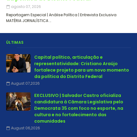
agosto 07, 2026
Reportagem Especial | Análise Política | Entrevista Exclusiva
MATÉRIA JORNALÍSTICA …
ÚLTIMAS
Capital político, articulação e
representatividade: Cristiano Araújo
fortalece projeto para um novo momento
da política do Distrito Federal
August 07,2026
EXCLUSIVO | Salvador Castro oficializa
candidatura à Câmara Legislativa pelo
Democrata 35 com foco no esporte, na
cultura e no fortalecimento das
comunidades
August 06,2026