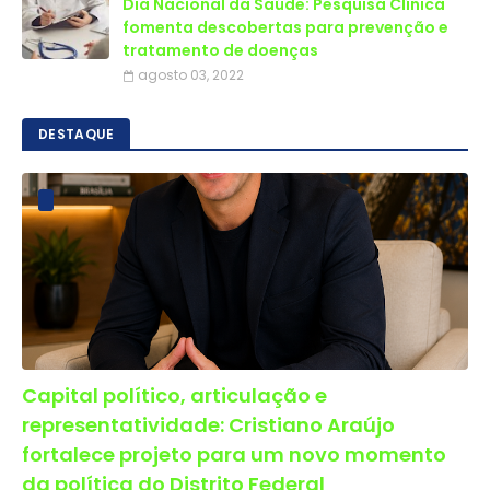
Dia Nacional da Saúde: Pesquisa Clínica
fomenta descobertas para prevenção e
tratamento de doenças
agosto 03, 2022
DESTAQUE
Capital político, articulação e
representatividade: Cristiano Araújo
fortalece projeto para um novo momento
da política do Distrito Federal