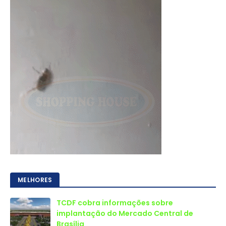
MELHORES
TCDF cobra informações sobre
implantação do Mercado Central de
Brasília