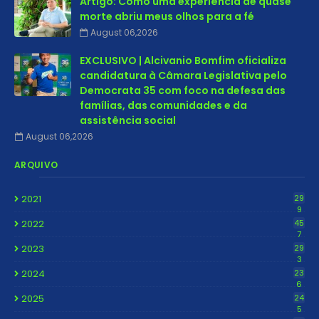
Artigo: Como uma experiência de quase
morte abriu meus olhos para a fé
August 06,2026
EXCLUSIVO | Alcivanio Bomfim oficializa
candidatura à Câmara Legislativa pelo
Democrata 35 com foco na defesa das
famílias, das comunidades e da
assistência social
August 06,2026
ARQUIVO
2021
29
9
2022
45
7
2023
29
3
2024
23
6
2025
24
5