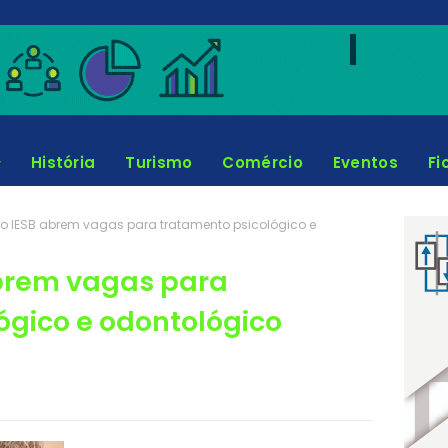
História
Turismo
Comércio
Eventos
Fi
do IESB abrem vagas para tratamento psicológico e
abrem vagas para
ógico e odontológico