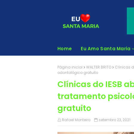
Home
Eu Amo Santa Maria
Página inicial
WALTER BRITO
Clínicas 
odontológico gratuito
Clínicas do IESB 
tratamento psicol
gratuito
Rafael Monteiro
setembro 23, 2021