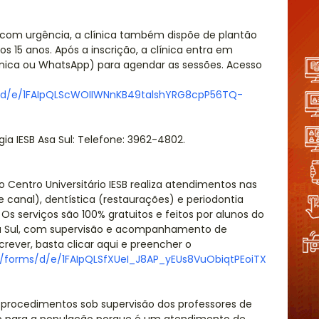
com urgência, a clínica também dispõe de plantão
os 15 anos. Após a inscrição, a clínica entra em
ônica ou WhatsApp) para agendar as sessões. Acesso
s/d/e/1FAIpQLScWOIIWNnKB49talshYRG8cpP56TQ-
gia IESB Asa Sul: Telefone: 3962-4802.
o Centro Universitário IESB realiza atendimentos nas
canal), dentística (restaurações) e periodontia
Os serviços são 100% gratuitos e feitos por alunos do
Asa Sul, com supervisão e acompanhamento de
crever, basta clicar aqui e preencher o
m/forms/d/e/1FAIpQLSfXUeI_J8AP_yEUs8VuObiqtPEoiTX
 procedimentos sob supervisão dos professores de