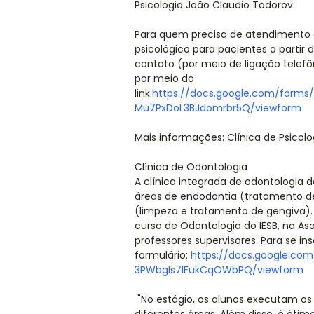
Psicologia João Claudio Todorov.
Para quem precisa de atendimento 
psicológico para pacientes a partir d
contato (por meio de ligação telef
por meio do
link:
https://docs.google.com/form
Mu7PxDoL3BJdomrbr5Q/viewform
Mais informações: Clínica de Psicolo
Clínica de Odontologia
A clínica integrada de odontologia d
áreas de endodontia (tratamento de 
(limpeza e tratamento de gengiva). 
curso de Odontologia do IESB, na 
professores supervisores. Para se ins
formulário:
https://docs.google.co
3PWbgIs7lFukCqOWbPQ/viewform
"No estágio, os alunos executam os