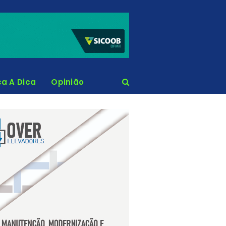
ca A Dica
Opinião