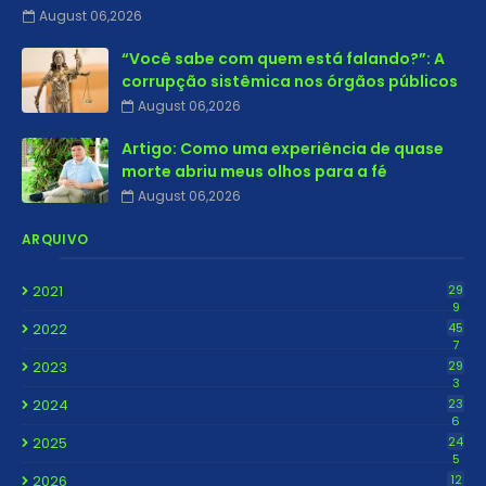
August 06,2026
“Você sabe com quem está falando?”: A
corrupção sistêmica nos órgãos públicos
August 06,2026
Artigo: Como uma experiência de quase
morte abriu meus olhos para a fé
August 06,2026
ARQUIVO
2021
29
9
2022
45
7
2023
29
3
2024
23
6
2025
24
5
2026
12