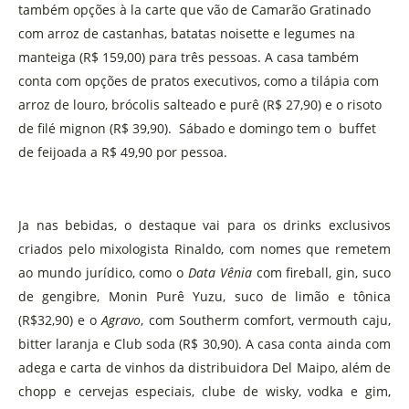
também opções à la carte que vão de Camarão Gratinado
com arroz de castanhas, batatas noisette e legumes na
manteiga (R$ 159,00) para três pessoas. A casa também
conta com opções de pratos executivos, como a tilápia com
arroz de louro, brócolis salteado e purê (R$ 27,90) e o risoto
de filé mignon (R$
39,90
). Sábado e domingo tem o buffet
de feijoada a R$ 49,90 por pessoa.
Ja nas bebidas, o destaque vai para os drinks exclusivos
criados pelo mixologista Rinaldo, com nomes que remetem
ao mundo jurídico, como o
Data Vênia
com fireball, gin, suco
de gengibre, Monin Purê Yuzu, suco de limão e tônica
(R$32,90) e o
Agravo
, com Southerm comfort, vermouth caju,
bitter laranja e Club soda (R$ 30,90). A casa conta ainda com
adega e carta de vinhos da distribuidora Del Maipo, além de
chopp e cervejas especiais, clube de wisky, vodka e gim,