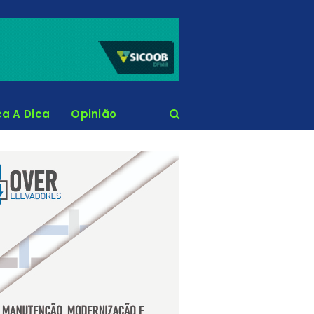
ca A Dica
Opinião