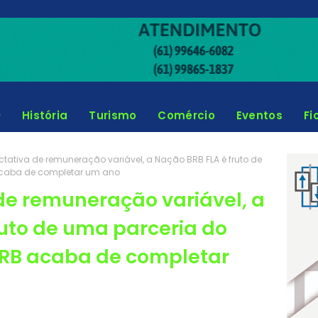
História
Turismo
Comércio
Eventos
Fi
tativa de remuneração variável, a Nação BRB FLA é fruto de
caba de completar um ano
e remuneração variável, a
ruto de uma parceria do
RB acaba de completar