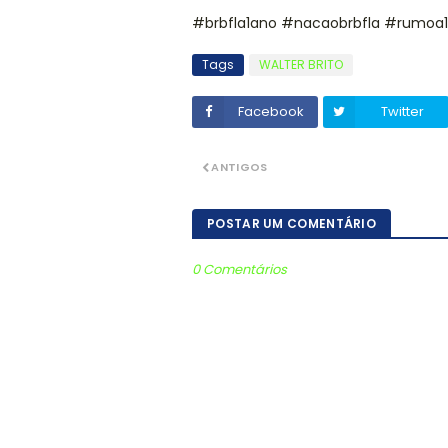
#brbfla1ano #nacaobrbfla #rumoa
Tags
WALTER BRITO
Facebook
Twitter
ANTIGOS
POSTAR UM COMENTÁRIO
0 Comentários