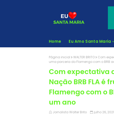
Home
Eu Amo Santa Maria
Página inicial
WALTER BRITO
Com expec
uma parceria do Flamengo com o BRB a
Com expectativa d
Nação BRB FLA é f
Flamengo com o B
um ano
Jornalista Walter Brito
julho 26, 2021