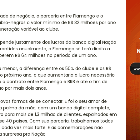
e de negócio, a parceria entre Flamengo e o
rubro-negros o valor mínimo de R$ 32 milhões por ano
neração variável ao clube.
epende justamente dos lucros do banco digital Nação
rantidos anualmente, o Flamengo só terá direito a
superem R$ 64 milhões no período de um ano.
a menor, a diferença entre os 50% do clube e os R$
 o próximo ano, o que aumentaria o lucro necessário
e o contrato entre Flamengo e BRB é até o fim de
o por mais dois anos.
novas formas de se conectar. E foi o seu amor de
a palma da mão, com um banco digital completo,
ro para mais de 1,3 milhão de clientes, espalhados em
ase 40 países. Com sua parceria, trabalhamos todos
er cada vez mais forte. E as comemorações não
a surpresa pra Nação