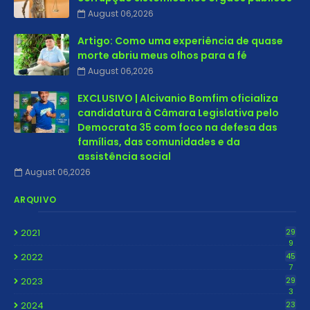
August 06,2026
Artigo: Como uma experiência de quase
morte abriu meus olhos para a fé
August 06,2026
EXCLUSIVO | Alcivanio Bomfim oficializa
candidatura à Câmara Legislativa pelo
Democrata 35 com foco na defesa das
famílias, das comunidades e da
assistência social
August 06,2026
ARQUIVO
2021
29
9
2022
45
7
2023
29
3
2024
23