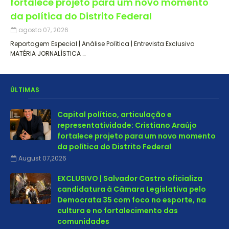
fortalece projeto para um novo momento
da política do Distrito Federal
agosto 07, 2026
Reportagem Especial | Análise Política | Entrevista Exclusiva
MATÉRIA JORNALÍSTICA …
ÚLTIMAS
Capital político, articulação e
representatividade: Cristiano Araújo
fortalece projeto para um novo momento
da política do Distrito Federal
August 07,2026
EXCLUSIVO | Salvador Castro oficializa
candidatura à Câmara Legislativa pelo
Democrata 35 com foco no esporte, na
cultura e no fortalecimento das
comunidades