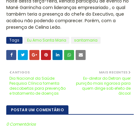
noite desta terça-feira, Renata participou de evento no
Mané Garrincha com lideranças empresariado , o qual
também teria a presença do chefe do Executivo, que
acabou não podendo comparecer. Porém, com a
presença de Celina Leão.
Tags
Eu Amo Santa Maria
santamaria
ANTIGOS
MAIS RECENTES
Dia Nacional da Saúde:
Ex-diretor do Detran quer
Pesquisa Clínica fomenta
punição mais rigorosa para
descobertas para prevenção
quem dirige sob efeito de
e tratamento de doenças
álcool
POSTAR UM COMENTÁRIO
0 Comentários